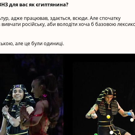
ВНЗ для вас як єгиптянина?
ьтур, адже працював, здається, всюди. Але спочатку
 вивчати російську, аби володіти хоча б базовою лексик
ькою, але це були одиниці.