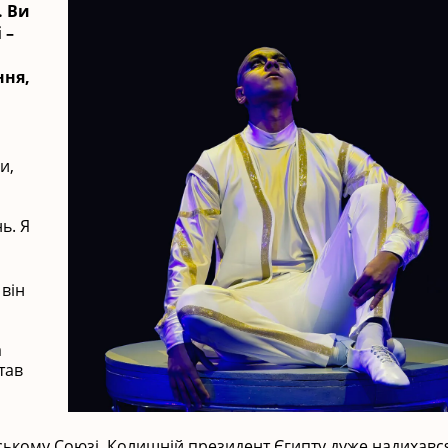
. Ви
 –
ння,
и,
ь. Я
 він
а
тав
нському Союзі. Колишній президент Єгипту дуже надихавс