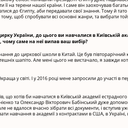
її на терени нашої країни. І саме він заохочував багать
атися до Єгипту, аби передавати свої знання. Тому й тато
 тому, щоб спробувати всі основні жанри, та вибрати той
ирку України, до цього ви навчалися в Київській ак
, чому саме на неї випав ваш вибір?
чання до циркової школи в Китай. Це був півторарічний 
тешніх шапіто. Але мені цього не вистачало, я завжди хот
аща у світі. І у 2016 році мене запросили до участі в 
, що хотів би навчатися в Київській академії естрадного
нієнко та Олександр Вікторович Бабінський дуже допомо
але не вдалося вчасно зібрати всі документи, і вступив уж
ати навчання в академії з контрактами в США, в Україні, 