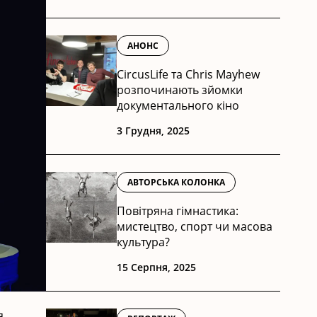
АНОНС
CircusLife та Chris Mayhew
розпочинають зйомки
документального кіно
3 Грудня, 2025
АВТОРСЬКА КОЛОНКА
Повітряна гімнастика:
мистецтво, спорт чи масова
культура?
15 Серпня, 2025
я