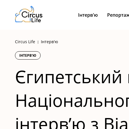
Skip
to
Інтерв’ю
Репортаж
content
Circus Life
Інтерв'ю
|
ІНТЕРВ'Ю
Єгипетський
Національног
інтерв’ю з В