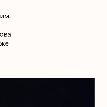
шим.
Нова
вже