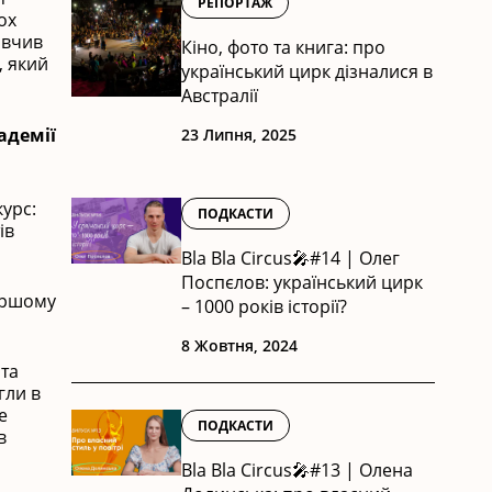
РЕПОРТАЖ
ох
 вчив
Кіно, фото та книга: про
, який
український цирк дізналися в
Австралії
адемії
23 Липня, 2025
курс:
ПОДКАСТИ
ів
Bla Bla Circus🎤#14 | Олег
Поспєлов: український цирк
першому
– 1000 років історії?
8 Жовтня, 2024
 та
гли в
е
ПОДКАСТИ
в
Bla Bla Circus🎤#13 | Олена