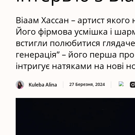
Віаам Хассан – артист якого
Його фірмова усмішка і шар
встигли полюбитися глядачев
генерація” – його перша пр
інтригує натяками на нові н
Kuleba Alina
27 Березня, 2024