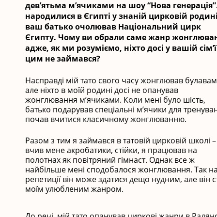
дев’ятьма м’ячиками на шоу “Нова генерація”
народилися в Єгипті у знаній цирковій родині
ваш батько очолював Національний цирк
Єгипту. Чому ви обрали саме жанр жонглюва
адже, як ми розуміємо, ніхто досі у вашій сім’ї
цим не займався?
Насправді мій тато свого часу жонглював булавам
але ніхто в моїй родині досі не опанував
жонглювання м’ячиками. Коли мені було шість,
батько подарував спеціальні м’ячики для тренуван
почав вчитися класичному жонглюванню.
Разом з тим я займався в татовій цирковій школі –
вчив мене акробатики, стійки, я працював на
полотнах як повітряний гімнаст. Однак все ж
найбільше мені сподобалося жонглювання. Так н
репетиції він може здатися дещо нудним, але він с
моїм улюбленим жанром.
До речі, мій тато опанував циркові жанри в Радя