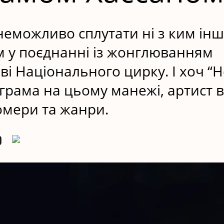
 неможливо сплутати ні з ким ін
м у поєднанні із жонглюванням
і Національного цирку. І хоч “
ограма на цьому манежі, артист 
омери та жанри.