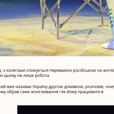
, з колегами спілкується переважно російською чи англі
ою цьому не лише робота.
який вже називає Україну другою домівкою, розповів, чом
 чому обрав саме жонглювання і як йому працювати в