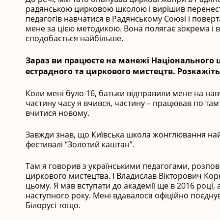
радянською цирковою школою і вирішив перенести 
педагогів навчатися в Радянському Союзі і поверт
мене за цією методикою. Вона полягає зокрема і в
сподобається найбільше.
Зараз ви працюєте на манежі Національного ц
естрадного та циркового мистецтв. Розкажіть
Коли мені було 16, батьки відправили мене на нав
частину часу я вчився, частину – працював по там
вчитися новому.
Завжди знав, що Київська школа жонглювання найкр
фестивалі “Золотий каштан”.
Там я говорив з українськими педагогами, розповів
циркового мистецтва. І Владислав Вікторович Кор
цьому. Я мав вступати до академії ще в 2016 році, 
наступного року. Мені вдавалося офіційно поєднув
Білорусі тощо.