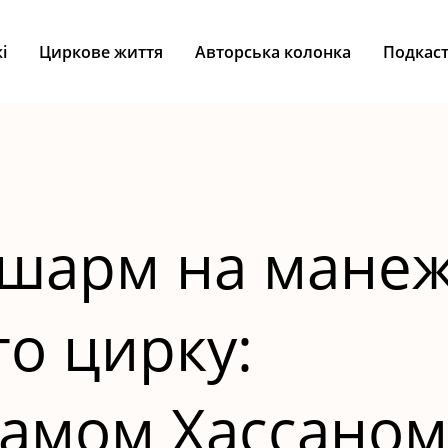
і
Циркове життя
Авторська колонка
Подкас
 шарм на манеж
о цирку:
іаамом Хассаном