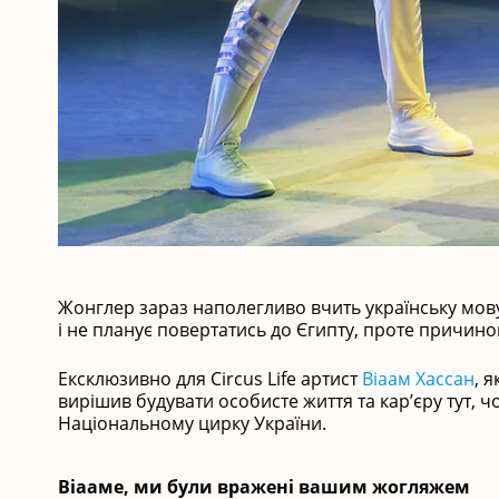
Жонглер зараз наполегливо вчить українську мову
і не планує повертатись до Єгипту, проте причин
Ексклюзивно для Circus Life артист
Віаам Хассан
, 
вирішив будувати особисте життя та кар’єру тут,
Національному цирку України.
Віааме, ми були вражені вашим жогляжем