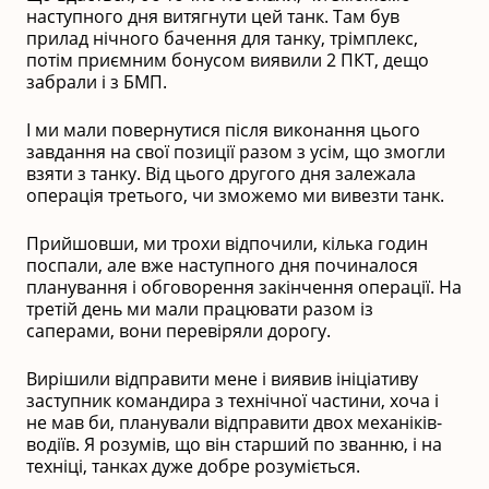
наступного дня витягнути цей танк. Там був
прилад нічного бачення для танку, трімплекс,
потім приємним бонусом виявили 2 ПКТ, дещо
забрали і з БМП.
І ми мали повернутися після виконання цього
завдання на свої позиції разом з усім, що змогли
взяти з танку. Від цього другого дня залежала
операція третього, чи зможемо ми вивезти танк.
Прийшовши, ми трохи відпочили, кілька годин
поспали, але вже наступного дня починалося
планування і обговорення закінчення операції. На
третій день ми мали працювати разом із
саперами, вони перевіряли дорогу.
Вирішили відправити мене і виявив ініціативу
заступник командира з технічної частини, хоча і
не мав би, планували відправити двох механіків-
водіїв. Я розумів, що він старший по званню, і на
техніці, танках дуже добре розуміється.