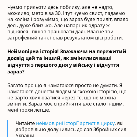
Чуємо прильоти десь поблизу, але не надто,
можливо, метрів за 30. І тут чуємо свист, падаємо
на коліна і розуміємо, що зараз буде приліт, впало
десь дуже близько. Але напарник одразу ж
піднявся і пішов працювати далі. Власне той
затрофеїний танк і став результатом цієї роботи.
Неймовірна історія! Зважаючи на пережитий
досвід цей та інший, як змінилися ваші
відчуття з першого дня у війську і відчуття
зараз?
Багато про що я намагаюся просто не думати. Я
намагаюся донести людям зі схожою історією, що
не варто хвилюватися через те, що не можна
змінити. Зараз моє сприйняття вже стало іншим,
мені трохи легше.
Читайте
неймовірні історії артистів цирку
, які
добровільно долучились до лав Збройних сил
України.