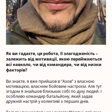
Як ви гадаєте, ця робота, її злагодженість –
залежить від мотивації, якою переймаються
всі навколо, чи від командира, чи від низки
факторів?
Ви знаєте, я вже прийшов в “Азов” з власною
мотивацією, власним бойовим настроєм. Але тут
згодом я знайшов близьких собі по духу людей. І
особливо командир батальйону, який задав
дружній настрій у колективі з перших днів.