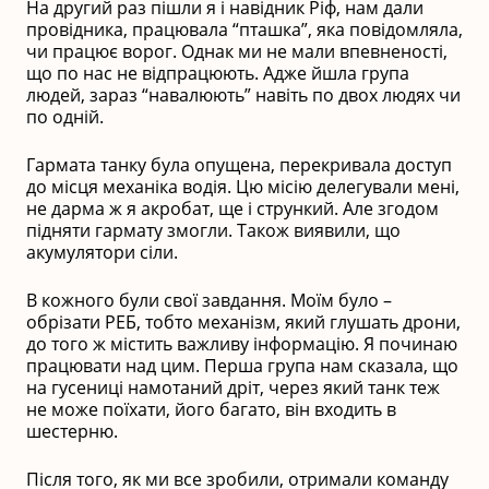
На другий раз пішли я і навідник Ріф, нам дали
провідника, працювала “пташка”, яка повідомляла,
чи працює ворог. Однак ми не мали впевненості,
що по нас не відпрацюють. Адже йшла група
людей, зараз “навалюють” навіть по двох людях чи
по одній.
Гармата танку була опущена, перекривала доступ
до місця механіка водія. Цю місію делегували мені,
не дарма ж я акробат, ще і стрункий. Але згодом
підняти гармату змогли. Також виявили, що
акумулятори сіли.
В кожного були свої завдання. Моїм було –
обрізати РЕБ, тобто механізм, який глушать дрони,
до того ж містить важливу інформацію. Я починаю
працювати над цим. Перша група нам сказала, що
на гусениці намотаний дріт, через який танк теж
не може поїхати, його багато, він входить в
шестерню.
Після того, як ми все зробили, отримали команду