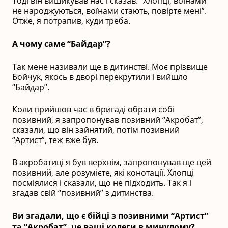
Тоді він вишикував нас і сказав: “Хлопці, воїнами
не народжуються, воїнами стають, повірте мені”.
Отже, я потрапив, куди треба.
А чому саме “Байдар”?
Так мене називали ще в дитинстві. Моє прізвище
Бойчук, якось в дворі перекрутили і вийшло
“Байдар”.
Коли прийшов час в бригаді обрати собі
позивний, я запропонував позивний “Акробат”,
сказали, що він зайнятий, потім позивний
“Артист”, теж вже був.
В акробатиці я був верхнім, запропонував ще цей
позивний, але розумієте, які конотації. Хлопці
посміялися і сказали, що не підходить. Так я і
згадав свій “позивний” з дитинства.
Ви згадали, що є бійці з позивними “Артист”
та “Акробат”, це ваші колеги в минулому?