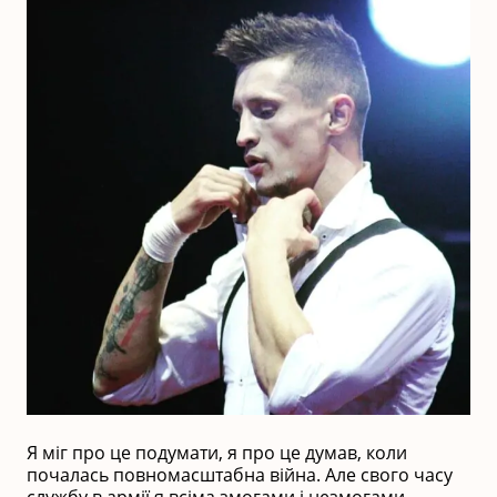
Я міг про це подумати, я про це думав, коли
почалась повномасштабна війна. Але свого часу
службу в армії я всіма змогами і незмогами