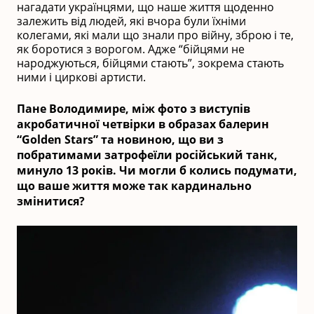
нагадати українцями, що наше життя щоденно
залежить від людей, які вчора були їхніми
колегами, які мали що знали про війну, зброю і те,
як боротися з ворогом. Адже “бійцями не
народжуються, бійцями стають”, зокрема стають
ними і циркові артисти.
Пане Володимире, між фото з виступів
акробатичної четвірки в образах балерин
“Golden Stars” та новиною, що ви з
побратимами затрофеїли російський танк,
минуло 13 років. Чи могли б колись подумати,
що ваше життя може так кардинально
змінитися?