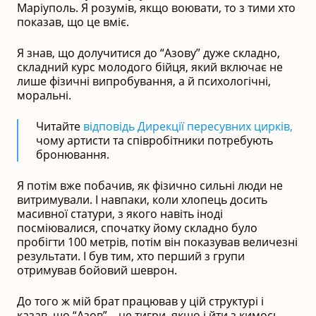
Маріуполь. Я розумів, якщо воювати, то з тими хто
показав, що це вміє.
Я знав, що долучитися до “Азову” дуже складно,
складний курс молодого бійця, який включає не
лише фізичні випробування, а й психологічні,
моральні.
Читайте
відповідь Дирекції пересувних цирків,
чому артисти та співробітники потребують
бронювання.
Я потім вже побачив, як фізично сильні люди не
витримували. І навпаки, коли хлопець досить
масивної статури, з якого навіть іноді
посміювалися, спочатку йому складно було
пробігти 100 метрів, потім він показував величезні
результати. І був тим, хто перший з групи
отримував бойовий шеврон.
До того ж мій брат працював у цій структурі і
казав, що “Азов” – це тигри, якщо і йти з кимось