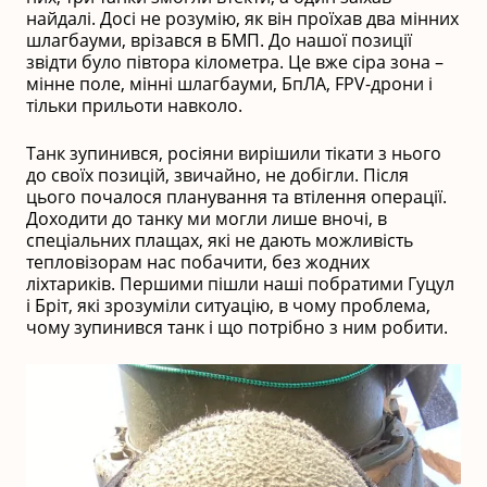
найдалі. Досі не розумію, як він проїхав два мінних
шлагбауми, врізався в БМП. До нашої позиції
звідти було півтора кілометра. Це вже сіра зона –
мінне поле, мінні шлагбауми, БпЛА, FPV-дрони і
тільки прильоти навколо.
Танк зупинився, росіяни вирішили тікати з нього
до своїх позицій, звичайно, не добігли. Після
цього почалося планування та втілення операції.
Доходити до танку ми могли лише вночі, в
спеціальних плащах, які не дають можливість
тепловізорам нас побачити, без жодних
ліхтариків. Першими пішли наші побратими Гуцул
і Бріт, які зрозуміли ситуацію, в чому проблема,
чому зупинився танк і що потрібно з ним робити.