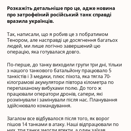
Розкажіть детальніше про це, адже новина
про затрофеїний російський танк справді
вразила українців.
Так, написали, що я робив це з побратимом
Тенором, але насправді це досягнення багатьох
людей, ми лише логічно завершений цю
операцію, яка готувалася довго.
По-перше, до танку виходили групи три дні, тільки
з нашого танкового батальйону працювало 5
танкістів і 3 медики, плюс піхота, яка тягла 70-
кілограмові акумулятори півтора кілометра по
перепаханому вибухами полю. До того ж
працювали оператори дронів, сапери, які
розмінували і замінували після нас. Планування
здійснювало командування.
Загалом все відбувалося після того, як ворог
пішов 14 танками в атаку. Наші відпрацювали по
них, три танки змогли втекти, а один заїхав