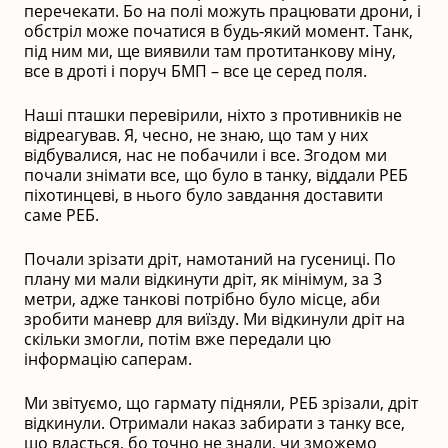
перечекати. Бо на полі можуть працювати дрони, і
обстріл може початися в будь-який момент. Танк,
під ним ми, ще виявили там протитанкову міну,
все в дроті і поруч БМП – все це серед поля.
Наші пташки перевірили, ніхто з противників не
відреагував. Я, чесно, не знаю, що там у них
відбувалися, нас не побачили і все. Згодом ми
почали знімати все, що було в танку, віддали РЕБ
піхотинцеві, в нього було завдання доставити
саме РЕБ.
Почали зрізати дріт, намотаний на гусениці. По
плану ми мали відкинути дріт, як мінімум, за 3
метри, адже танкові потрібно було місце, аби
зробити маневр для виїзду. Ми відкинули дріт на
скільки змогли, потім вже передали цю
інформацію саперам.
Ми звітуємо, що гармату підняли, РЕБ зрізали, дріт
відкинули. Отримали наказ забирати з танку все,
що вдасться, бо точно не знали, чи зможемо