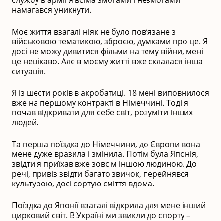
намагався уникнути.
Моє життя взагалі ніяк не було пов’язане з
військовою тематикою, зброєю, думками про це. Я
досі не можу дивитися фільми на тему війни, мені
це нецікаво. Але в моєму житті вже склалася інша
ситуація.
Я із шести років в акробатиці. 18 мені виповнилося
вже на першому контракті в Німеччині. Тоді я
почав відкривати для себе світ, розуміти інших
людей.
Та перша поїздка до Німеччини, до Європи вона
мене дуже вразила і змінила. Потім була Японія,
звідти я приїхав вже зовсім іншою людиною. До
речі, привіз звідти багато звичок, перейнявся
культурою, досі сортую сміття вдома.
Поїздка до Японії взагалі відкрила для мене інший
цирковий світ. В Україні ми звикли до спорту –