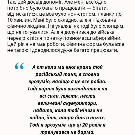
Так, цей досвід допоміг. Але мені все одно
потрібно було багато працювати — бігати,
відтискатися, це все було нон-стопом, планки по
10 хвилин. Мені було складно, але я підкована
фізично людина. Не уявляв, як тоді було хлопцям,
що не готувалися. Але я долучився до війська
через рік після початку повномасштабної війни.
Цей рік я не мав роботи, фізична форма була вже
не такою і доводилося дуже багато працювати.
А от коли ми вже крали той
російський танк, я сповна
зрозумів, навіщо я це все робив.
Тоді варто було викладатися на
всі сили, тягти, нести
величезні акумулятори,
падати, коли тобі нічого не
видно, йти, попри біль в ногах.
Тоді я зрозумів, що ці 20 років я
тренувався не дарма.