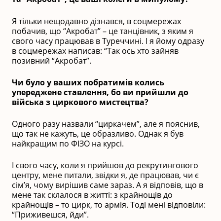
Я тільки нещодавно дізнався, в соцмережах
побачив, що “Акробат” – це танцівник, з яким я
свого часу працював в Туреччині. І я йому одразу
в соцмережах написав: “Так ось хто зайняв
позивний “Акробат”.
Чи було у ваших побратимів колись
упереджене ставлення, бо ви прийшли до
війська з циркового мистецтва?
Одного разу назвали “циркачем”, але я пояснив,
що так не кажуть, це образливо. Однак я був
найкращим по ФІЗО на курсі.
І свого часу, коли я прийшов до рекрутингового
центру, мене питали, звідки я, де працював, чи є
сім’я, чому вирішив саме зараз. А я відповів, що в
мене так склалося в житті: з крайнощів до
крайнощів – то цирк, то армія. Тоді мені відповіли:
“Приживешся, йди”.