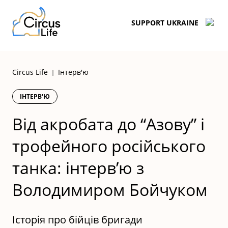
Skip
to
SUPPORT UKRAINE
content
Circus Life
Інтерв'ю
|
ІНТЕРВ'Ю
Від акробата до “Азову” і
трофейного російського
танка: інтерв’ю з
Володимиром Бойчуком
Історія про бійців бригади