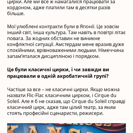
цирки. Але ми все ж намагалися працювати за
кордоном, адже платили там в десятки разів
більше.
Мої улюблені контракти були в Японії. Це зовсім
інший світ, інша культура. Там навіть в повітрі літає
повага. За жодних обставин не виникне
конфліктної ситуації. Амстердам мене вразив дуже
спокійними, врівноваженими людьми. Німеччина
запам’яталася дисципліною і порядком.
Це були класичні цирки, і чи завжди ви
працювали в одній акробатичній групі?
Частіше за все – не класичні цирки. Якщо можна
назвати Flic-Flac класичним цирком, і Cirque du
Soleil. Але я б не сказав, що Cirque du Soleil справді
класичний цирк, адже там цілий театр, за яким
стоять професійні сценаристи, режисери.