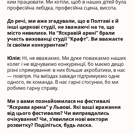
ким працювати. Ми хотіли, щоб в наших дітей була
професійна лебідка, професійна сцена, висота.
До речі, ми вже згадували, що в Полтаві є й
інші циркові студії, не зважаючі на те, що
місто невелике. На “Яскравій арені” брали
участь вихованці студії “Крафт”. Ви вважаєте
їх своїми конкурентам?
Юлія:
Ні, не вважаємо. Ми дуже поважаємо наших
колег і не відчуваємо конкуренції, бо маємо дещо
різні спрямування: в них більше акробатики, в нас
— повітря. На виїздах завжди підтримуємо одне
одного, як команда. В нас гарні стосунки, бо ми
робимо гарну справу.
Ми з вами познайомилася на фестивалі
“Яскрава арена” у Львові. Які ваші враження
від цього фестивалю? Чи виправдались
очікування? Чи, з’явилися нові вектори
розвитку? Поділіться, будь ласка.