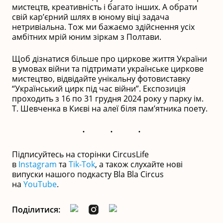
мистецтв, креативність і багато інших. А обрати
свій кар’єрний шлях в юному віці задача
нетривіальна. Тож ми бажаємо здійснення усіх
амбітних мрій юним зіркам з Полтави.
Щоб дізнатися більше про циркове життя України
в умовах війни та підтримати українське циркове
мистецтво, відвідайте унікальну фотовиставку
“Український цирк під час війни”. Експозиція
проходить з 16 по 31 грудня 2024 року у парку ім.
Т. Шевченка в Києві на алеї біля пам’ятника поету.
Підписуйтесь на сторінки CircusLife
в
Instagram
та
Tik-Tok
, а також слухайте нові
випуски нашого подкасту Bla Bla Circus
на
YouTube
.
Поділитися: