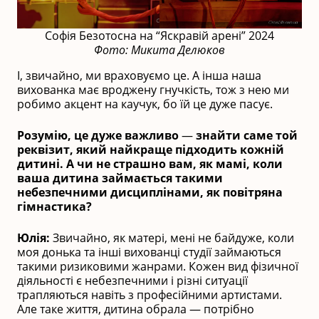
Софія Безотосна на “Яскравій арені” 2024
Фото: Микита Делюков
І, звичайно, ми враховуємо це. А інша наша
вихованка має вроджену гнучкість, тож з нею ми
робимо акцент на каучук, бо їй це дуже пасує.
Розумію, це дуже важливо
—
знайти саме той
реквізит, який найкраще підходить кожній
дитині. А чи не страшно вам, як мамі, коли
ваша дитина займається такими
небезпечними дисциплінами, як повітряна
гімнастика?
Юлія:
Звичайно, як матері, мені не байдуже, коли
моя донька та інші вихованці студії займаються
такими ризиковими жанрами. Кожен вид фізичної
діяльності є небезпечними і різні ситуації
трапляються навіть з професійними артистами.
Але таке життя, дитина обрала — потрібно