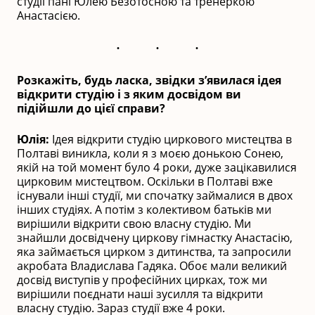
студії пані Юлею Безотосною та тренеркою
Анастасією.
Розкажіть, будь ласка, звідки з’явилася ідея
відкрити студію і з яким досвідом ви
підійшли до цієї справи?
Юлія:
Ідея відкрити студію циркового мистецтва в
Полтаві виникла, коли я з моєю донькою Сонею,
якій на той момент було 4 роки, дуже зацікавилися
цирковим мистецтвом. Оскільки в Полтаві вже
існували інші студії, ми спочатку займалися в двох
інших студіях. А потім з колективом батьків ми
вирішили відкрити свою власну студію. Ми
знайшли досвідчену циркову гімнастку Анастасію,
яка займається цирком з дитинства, та запросили
акробата Владислава Гадяка. Обоє мали великий
досвід виступів у професійних цирках, тож ми
вирішили поєднати наші зусилля та відкрити
власну студію. Зараз студії вже 4 роки.