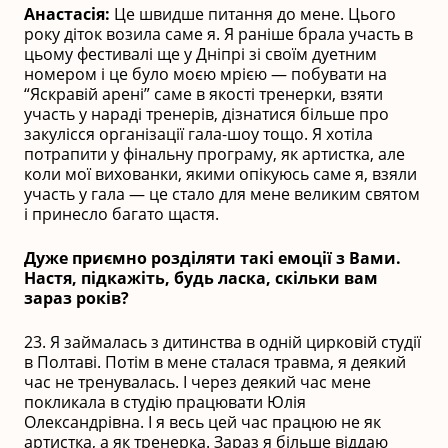
Анастасія:
Це швидше питання до мене. Цього
року діток возила саме я. Я раніше брала участь в
цьому фестивалі ще у Дніпрі зі своїм дуетним
номером і це було моєю мрією — побувати на
“Яскравій арені” саме в якості тренерки, взяти
участь у нараді тренерів, дізнатися більше про
закулісся організації гала-шоу тощо. Я хотіла
потрапити у фінальну програму, як артистка, але
коли мої вихованки, якими опікуюсь саме я, взяли
участь у гала — це стало для мене великим святом
і принесло багато щастя.
Дуже приємно розділяти такі емоції з Вами.
Настя, підкажіть, будь ласка, скільки вам
зараз років?
23. Я займалась з дитинства в одній цирковій студії
в Полтаві. Потім в мене сталася травма, я деякий
час не тренувалась. І через деякий час мене
покликала в студію працювати Юлія
Олександрівна. І я весь цей час працюю не як
артистка, а як тренерка. Зараз я більше віддаю