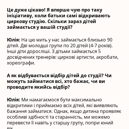
Це дуже цікаво! Я вперше чую про таку
ініціативу, коли батьки самі відкривають
циркову студію. Скільки зараз дітей
займається у вашій студії?
Юлія:
На цю мить у нас займається близько 90
дітей. Дві молодші групи по 20 дітей (4-7 років).
Інші діти доросліші. З дітьми займається 5
досвідчених тренерів: циркові артисти, акробати,
хореографи.
А як відбувається відбір дітей до студії? Чи
можуть займатися всі, хто бажає, чи ви
проводите якийсь відбір?
Юлія:
Ми намагаємося бути максимально
відкритими і приймаємо всіх дітей, які виявляють
бажання займатися. Однак, якщо дитина проявляє
особливі здібності та старанність, ми можемо
перевести її навіть у старшу групу, попри юний
вік.