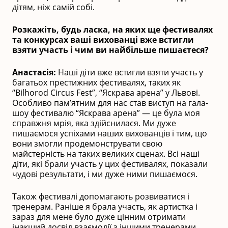
дітям, ніж самій собі.
Розкажіть, будь ласка, на яких ще фестивалях
та конкурсах ваші вихованці вже встигли
взяти участь і чим ви найбільше пишаєтеся?
Анастасія:
Наші діти вже встигли взяти участь у
багатьох престижних фестивалях, таких як
“Bilhorod Circus Fest”, “Яскрава арена” у Львові.
Особливо пам’ятним для нас став виступ на гала-
шоу фестивалю “Яскрава арена” — це була моя
справжня мрія, яка здійснилася. Ми дуже
пишаємося успіхами наших вихованців і тим, що
вони змогли продемонструвати свою
майстерність на таких великих сценах. Всі наші
діти, які брали участь у цих фестивалях, показали
чудові результати, і ми дуже ними пишаємося.
Також фестивалі допомагають розвиватися і
тренерам. Раніше я брала участь, як артистка і
зараз для мене було дуже цінним отримати
інакший досвід взаємодії з іншими тренерами,