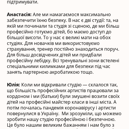
підтримувати.
Анастасія:
Але ми намагаємося максимально
забезпечити їхню безпеку. В нас є дві студії: та, на
якій ми починали та студія зі сценою, де ми більш
професійно готуємо дітей, бо маємо доступ до
більшої висоти. То у нас є великі мати на обох
студіях. Для новачків ми використовуємо
страхування, тренер постійно знаходиться поруч.
Для більш досвідчених дітей ми придбали
професійну лебідку. Всі тренувальні зони встелені
спеціальними килимками для безпеки під час
занять партерною акробатикою тощо.
Юлія:
Коли ми відкривали студію — склалося так,
що більшість професійних артистів працювали за
кордоном і ми (батьки) були змушені возити своїх
дітей на професійні майстер класи в інші міста. А
потім почалась пандемія коронавірусу і артисти
повернулися в Україну. Ми зрозуміли, що можемо
зробити нашу студію професійною і безпечною.
Це було нашим великим бажанням і нам було з