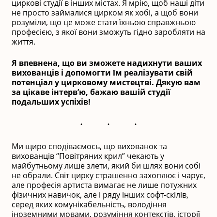
циркові студії в інших містах. Я мрію, щоб наші діти
не просто займалися цирком як хобі, а щоб вони
розуміли, що це може стати їхньою справжньою
професією, з якої вони зможуть гідно заробляти на
життя.
Я впевнена, що ви зможете надихнути ваших
вихованців і допомогти їм реалізувати свій
потенціал у цирковому мистецтві. Дякую вам
за цікаве інтерв’ю, бажаю вашій студії
подальших успіхів!
Ми щиро сподіваємось, що вихованок та
вихованців “Повітряних крил” чекають у
майбутньому лише злети, який би шлях вони собі
не обрали. Світ цирку страшенно захоплює і чарує,
але професія артиста вимагає не лише потужних
фізичних навичок, але і ряду інших софт-скілів,
серед яких комунікабельність, володіння
іноземними мовами, розуміння контекстів, історії