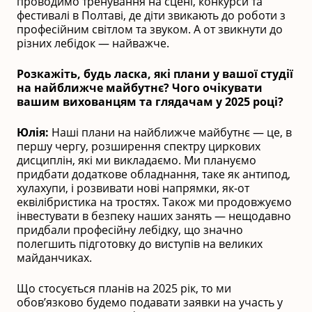
проводимо тренування на сцені, конкурси та
фестивалі в Полтаві, де діти звикають до роботи з
професійним світлом та звуком. А от звикнути до
різних лебідок — найважче.
Розкажіть, будь ласка, які плани у вашої студії
на найближче майбутнє? Чого очікувати
вашим вихованцям та глядачам у 2025 році?
Юлія:
Наші плани на найближче майбутнє — це, в
першу чергу, розширення спектру циркових
дисциплін, які ми викладаємо. Ми плануємо
придбати додаткове обладнання, таке як антипод,
хулахупи, і розвивати нові напрямки, як-от
еквілібристика на тростях. Також ми продовжуємо
інвестувати в безпеку наших занять — нещодавно
придбали професійну лебідку, що значно
полегшить підготовку до виступів на великих
майданчиках.
Що стосується планів на 2025 рік, то ми
обов’язково будемо подавати заявки на участь у