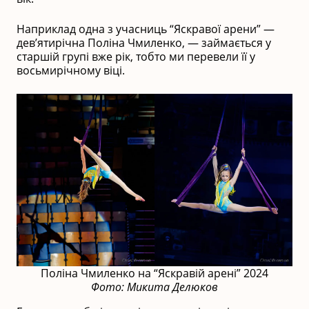
Наприклад одна з учасниць “Яскравої арени” —
дев’ятирічна Поліна Чмиленко, — займається у
старшій групі вже рік, тобто ми перевели її у
восьмирічному віці.
Поліна Чмиленко на “Яскравій арені” 2024
Фото: Микита Делюков