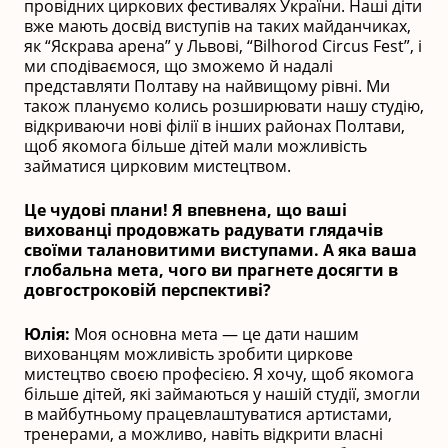
провідних циркових фестивалях України. Наші діти
вже мають досвід виступів на таких майданчиках,
як “Яскрава арена” у Львові, “Bilhorod Circus Fest”, і
ми сподіваємося, що зможемо й надалі
представляти Полтаву на найвищому рівні. Ми
також плануємо колись розширювати нашу студію,
відкриваючи нові філії в інших районах Полтави,
щоб якомога більше дітей мали можливість
займатися цирковим мистецтвом.
Це чудові плани! Я впевнена, що ваші
вихованці продовжать радувати глядачів
своїми талановитими виступами. А яка ваша
глобальна мета, чого ви прагнете досягти в
довгостроковій перспективі?
Юлія:
Моя основна мета — це дати нашим
вихованцям можливість зробити циркове
мистецтво своєю професією. Я хочу, щоб якомога
більше дітей, які займаються у нашій студії, змогли
в майбутньому працевлаштуватися артистами,
тренерами, а можливо, навіть відкрити власні