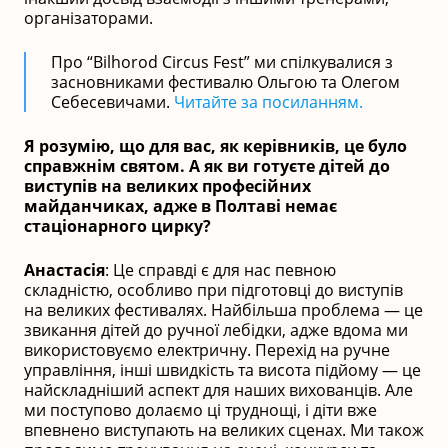
організаторами.
Про “Bilhorod Circus Fest” ми спілкувалися з
засновниками фестивалю Ольгою та Олегом
Себесевичами.
Читайте за посиланням.
Я розумію, що для вас, як керівників, це було
справжнім святом. А як ви готуєте дітей до
виступів на великих професійних
майданчиках, адже в Полтаві немає
стаціонарного цирку?
Анастасія
: Це справді є для нас певною
складністю, особливо при підготовці до виступів
на великих фестивалях. Найбільша проблема — це
звикання дітей до ручної лебідки, адже вдома ми
використовуємо електричну. Перехід на ручне
управління, інші швидкість та висота підйому — це
найскладніший аспект для наших вихованців. Але
ми поступово долаємо ці труднощі, і діти вже
впевнено виступають на великих сценах. Ми також