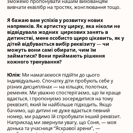
зможемо пропонувати нашим вихованцям
вивчати еквілібр на тростях, жонглювання тощо.
Я бажаю вам успіхів у розвитку нових
напрямків. Як артистку цирку, яка ніколи не
відвідувала жодних циркових занять в
дитинстві, мене особисто щиро цікавить, як у
дітей відбувається вибір реквізиту
—
чи
можуть вони самі обирати, чим їм
займатися? Вони приймають рішення
кожного тренування?
Юлія:
Ми намагаємося підійти до цього
індивідуально. Спочатку діти пробують себе у
різних дисциплінах — на кільцях, полотнах,
ременях. Ми уважно спостерігаємо, що їм краще
вдається, і пропонуємо зосередитися на тому
реквізиті, який їм найбільше підходить. Якщо
бачимо, що дитині не дуже вдається певний
номер, ми радимо їй спробувати інший реквізит.
Наприклад ми звернули увагу, що Соня, — моя
донька та учасниця “Яскравої арени”, —