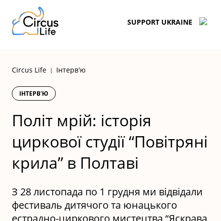
Skip
to
SUPPORT UKRAINE
content
Circus Life
Інтерв'ю
|
ІНТЕРВ'Ю
Політ мрій: історія
циркової студії “Повітряні
крила” в Полтаві
З 28 листопада по 1 грудня ми відвідали
фестиваль дитячого та юнацького
естрадно-циркового мистецтва “Яскрава